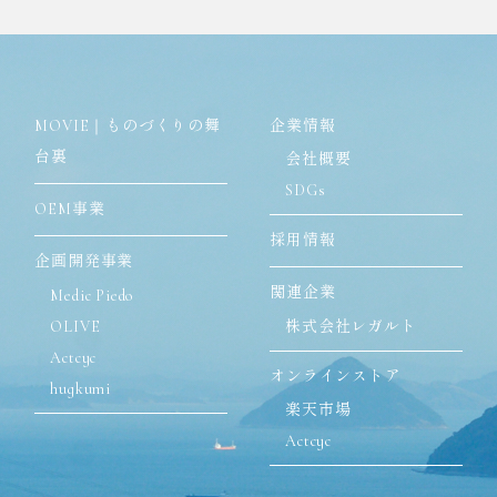
MOVIE｜ものづくりの舞
企業情報
台裏
会社概要
SDGs
OEM事業
採用情報
企画開発事業
関連企業
Medic Piedo
OLIVE
株式会社レガルト
Actcyc
オンラインストア
hugkumi
楽天市場
Actcyc