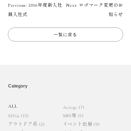
Previous:
2016年度新入社
Next:
ロゴマーク変更のお
投
員入社式
知らせ
稿
ナ
一覧に戻る
ビ
ゲ
ー
Category
シ
ョ
ALL
Actcyc
(7)
SDGs
(15)
SNS等
(5)
ン
アウトドア系
(2)
イベント出展
(9)