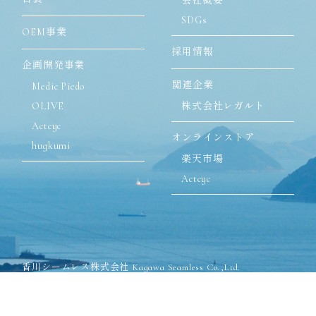
会社概要
SDGs
OEM事業
採用情報
企画開発事業
関連企業
Medic Piedo
OLIVE
株式会社レガルト
Actcyc
オンラインストア
hugkumi
楽天市場
Actcyc
香川シームレス株式会社 Kagawa Seamless Co.,Ltd.
〒762-8502 香川県丸亀市飯山町川原825-1
TEL:0877-98-2571(代表)