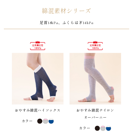
綿混素材シリーズ
足首18hPa、ふくらはぎ14hPa
おやすみ綿混ハイソックス
おやすみ綿混ナイロン
オーバーニー
カラー
カラー