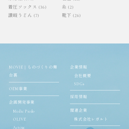
着圧ソックス
(36)
糸
(2)
讃岐うどん
(7)
靴下
(26)
MOVIE｜ものづくりの舞
企業情報
台裏
会社概要
SDGs
OEM事業
採用情報
企画開発事業
関連企業
Medic Piedo
OLIVE
株式会社レガルト
Actcyc