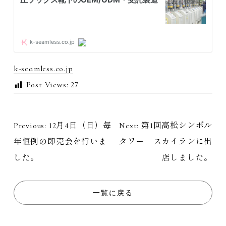
k-seamless.co.jp
Post Views:
27
Previous:
12月4日（日）毎
Next:
第1回高松シンボル
投
年恒例の即売会を行いま
タワー スカイランに出
稿
した。
店しました。
ナ
一覧に戻る
ビ
ゲ