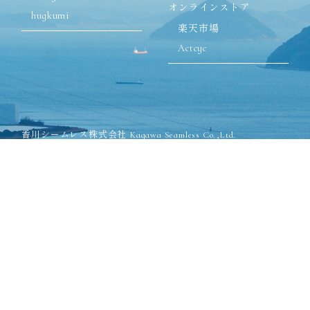
オンラインストア
hugkumi
楽天市場
Actcyc
香川シームレス株式会社 Kagawa Seamless Co.,Ltd.
〒762-8502 香川県丸亀市飯山町川原825-1
TEL:0877-98-2571(代表)
FAX:0877-98-2575