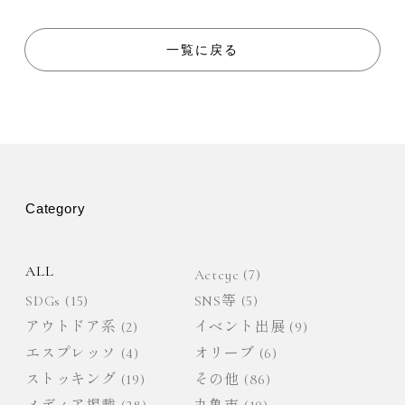
稿
ナ
一覧に戻る
ビ
ゲ
ー
Category
シ
ョ
ALL
Actcyc
(7)
SDGs
(15)
SNS等
(5)
ン
アウトドア系
(2)
イベント出展
(9)
エスプレッソ
(4)
オリーブ
(6)
ストッキング
(19)
その他
(86)