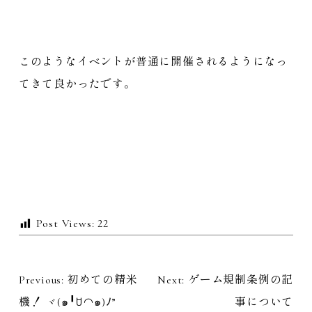
このようなイベントが普通に開催されるようになっ
てきて良かったです。
Post Views:
22
Previous:
初めての精米
Next:
ゲーム規制条例の記
投
機！ ヾ(๑╹ꇴ◠๑)ﾉ”
事について