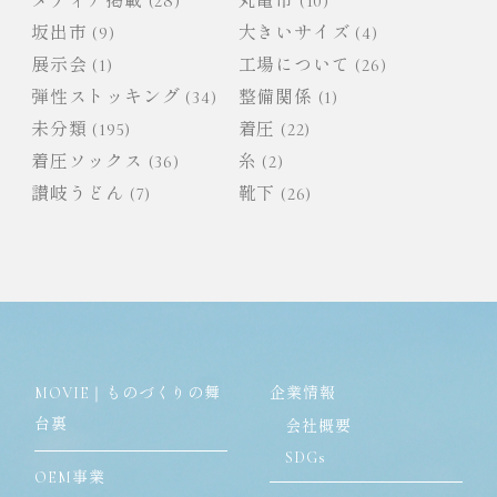
メディア掲載
(28)
丸亀市
(10)
坂出市
(9)
大きいサイズ
(4)
展示会
(1)
工場について
(26)
弾性ストッキング
(34)
整備関係
(1)
未分類
(195)
着圧
(22)
着圧ソックス
(36)
糸
(2)
讃岐うどん
(7)
靴下
(26)
MOVIE｜ものづくりの舞
企業情報
台裏
会社概要
SDGs
OEM事業