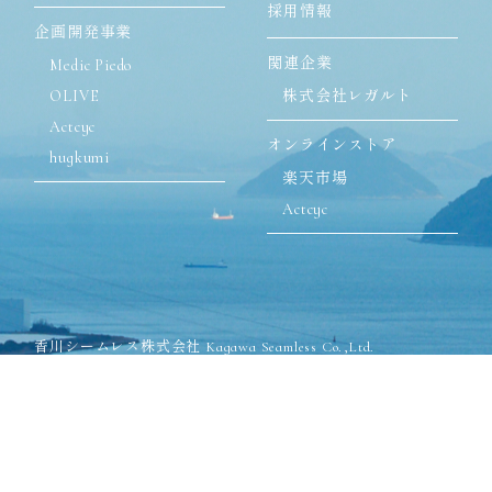
採用情報
企画開発事業
関連企業
Medic Piedo
OLIVE
株式会社レガルト
Actcyc
オンラインストア
hugkumi
楽天市場
Actcyc
香川シームレス株式会社 Kagawa Seamless Co.,Ltd.
〒762-8502 香川県丸亀市飯山町川原825-1
TEL:0877-98-2571(代表)
FAX:0877-98-2575