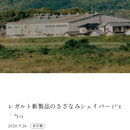
レガルト新製品のさざなみシェイパー (*´ｪ
｀*)っ
2020.9.26
未分類