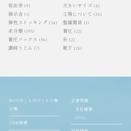
坂出市
(9)
大きいサイズ
(4)
展示会
(1)
工場について
(26)
弾性ストッキング
(34)
整備関係
(1)
未分類
(195)
着圧
(22)
着圧ソックス
(36)
糸
(2)
讃岐うどん
(7)
靴下
(26)
MOVIE｜ものづくりの舞
企業情報
台裏
会社概要
SDGs
OEM事業