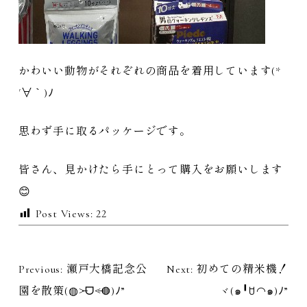
かわいい動物がそれぞれの商品を着用しています(*
´∀｀)ﾉ
思わず手に取るパッケージです。
皆さん、見かけたら手にとって購入をお願いします
😊
Post Views:
22
Previous:
瀬戸大橋記念公
Next:
初めての精米機！
投
園を散策(◍˃̶ᗜ˂̶◍)ﾉ”
ヾ(๑╹ꇴ◠๑)ﾉ”
稿