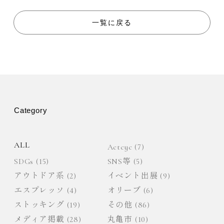
ナ
一覧に戻る
ビ
ゲ
ー
Category
シ
ョ
ALL
Actcyc
(7)
SDGs
(15)
SNS等
(5)
ン
アウトドア系
(2)
イベント出展
(9)
エスプレッソ
(4)
オリーブ
(6)
ストッキング
(19)
その他
(86)
メディア掲載
(28)
丸亀市
(10)