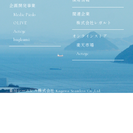
採用情報
企画開発事業
関連企業
Medic Piedo
OLIVE
株式会社レガルト
Actcyc
オンラインストア
hugkumi
楽天市場
Actcyc
香川シームレス株式会社 Kagawa Seamless Co.,Ltd.
〒762-8502 香川県丸亀市飯山町川原825-1
TEL:0877-98-2571(代表)
FAX:0877-98-2575