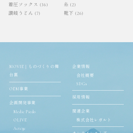
着圧ソックス
(36)
糸
(2)
讃岐うどん
(7)
靴下
(26)
MOVIE｜ものづくりの舞
企業情報
台裏
会社概要
SDGs
OEM事業
採用情報
企画開発事業
関連企業
Medic Piedo
OLIVE
株式会社レガルト
Actcyc