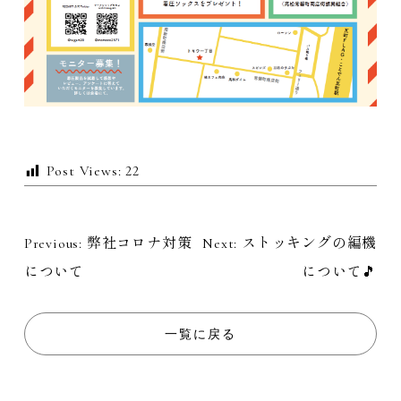
Post Views:
22
Previous:
弊社コロナ対策
Next:
ストッキングの編機
投
について
について🎵
稿
ナ
一覧に戻る
ビ