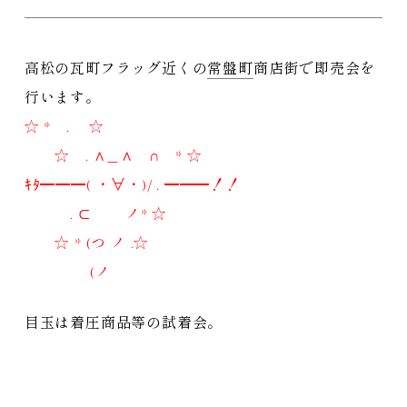
高松の瓦町フラッグ近くの
常盤町
商店街で即売会を
行います。
☆ * . ☆
☆ . ∧＿∧ ∩ * ☆
ｷﾀ━━━( ・∀・)/ . ━━━！！
. ⊂ ノ* ☆
☆ * (つ ノ .☆
(ノ
目玉は着圧商品等の試着会。