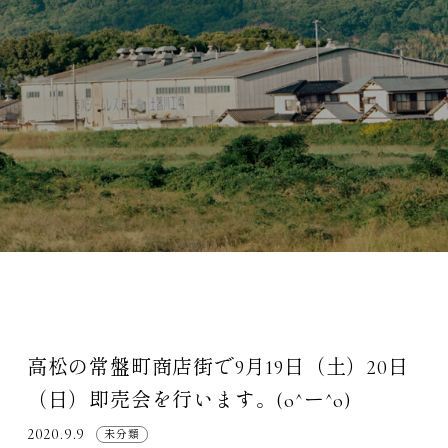
高松の常盤町商店街で9月19日（土）20日
（日）即売会を行います。(o^ー^o)
2020.9.9
未分類