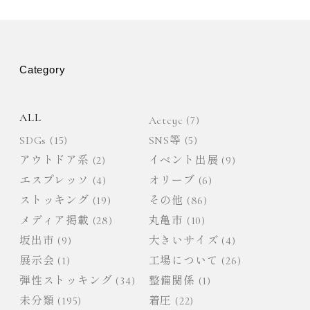
ゲ
ー
Category
シ
ョ
ALL
Actcyc
(7)
SDGs
(15)
SNS等
(5)
ン
アウトドア系
(2)
イベント出展
(9)
エスプレッソ
(4)
オリーブ
(6)
ストッキング
(19)
その他
(86)
メディア掲載
(28)
丸亀市
(10)
坂出市
(9)
大きいサイズ
(4)
展示会
(1)
工場について
(26)
弾性ストッキング
(34)
整備関係
(1)
未分類
(195)
着圧
(22)