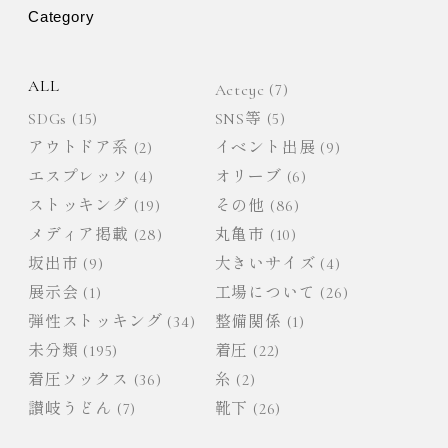
Category
シ
ョ
ALL
Actcyc
(7)
SDGs
(15)
SNS等
(5)
ン
アウトドア系
(2)
イベント出展
(9)
エスプレッソ
(4)
オリーブ
(6)
ストッキング
(19)
その他
(86)
メディア掲載
(28)
丸亀市
(10)
坂出市
(9)
大きいサイズ
(4)
展示会
(1)
工場について
(26)
弾性ストッキング
(34)
整備関係
(1)
未分類
(195)
着圧
(22)
着圧ソックス
(36)
糸
(2)
讃岐うどん
(7)
靴下
(26)