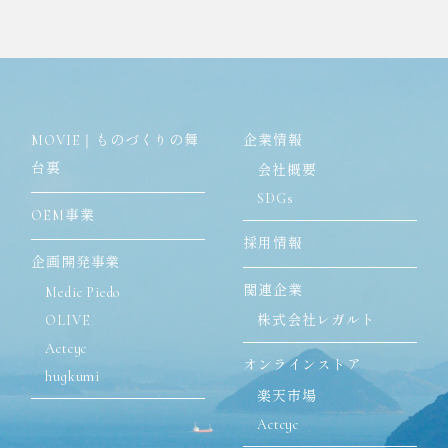
MOVIE｜ものづくりの舞
企業情報
台裏
会社概要
SDGs
OEM事業
採用情報
企画開発事業
関連企業
Medic Piedo
OLIVE
株式会社レガルト
Actcyc
オンラインストア
hugkumi
楽天市場
Actcyc