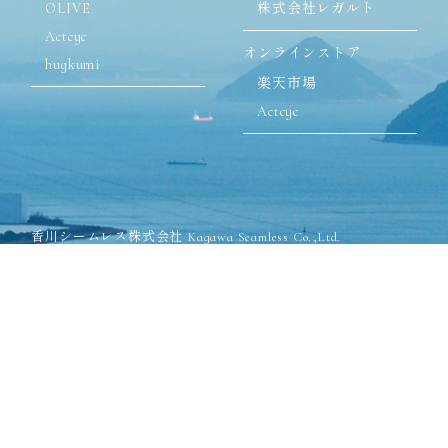
OLIVE
株式会社レガルト
Actcyc
オンラインストア
hugkumi
楽天市場
Actcyc
香川シームレス株式会社 Kagawa Seamless Co.,Ltd.
〒762-8502 香川県丸亀市飯山町川原825-1
TEL:0877-98-2571(代表)
FAX:0877-98-2575