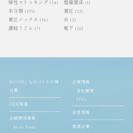
弾性ストッキング
(34)
整備関係
(1)
未分類
(195)
着圧
(22)
着圧ソックス
(36)
糸
(2)
讃岐うどん
(7)
靴下
(26)
MOVIE｜ものづくりの舞
企業情報
台裏
会社概要
SDGs
OEM事業
採用情報
企画開発事業
関連企業
Medic Piedo