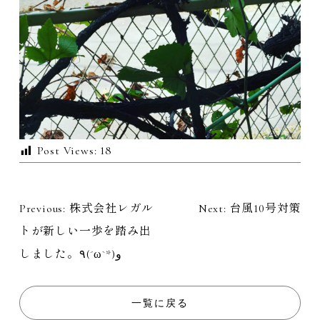
Post Views:
18
Previous:
株式会社レガル
Next:
台風10号対策
投
トが新しい一歩を踏み出
稿
しました。٩(ˊωˋ*)و
ナ
一覧に戻る
ビ