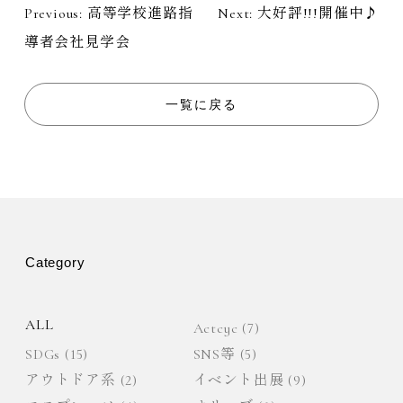
Previous:
高等学校進路指
Next:
大好評!!!開催中♪
投
導者会社見学会
稿
ナ
一覧に戻る
ビ
ゲ
ー
Category
シ
ョ
ALL
Actcyc
(7)
SDGs
(15)
SNS等
(5)
ン
アウトドア系
(2)
イベント出展
(9)