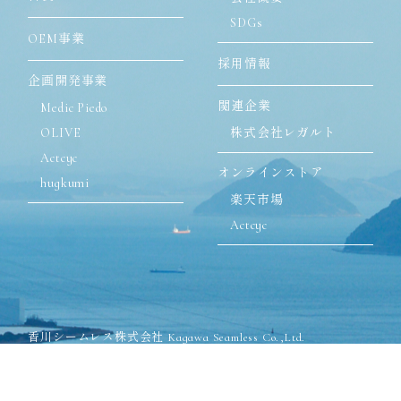
SDGs
OEM事業
採用情報
企画開発事業
関連企業
Medic Piedo
OLIVE
株式会社レガルト
Actcyc
オンラインストア
hugkumi
楽天市場
Actcyc
香川シームレス株式会社 Kagawa Seamless Co.,Ltd.
〒762-8502 香川県丸亀市飯山町川原825-1
TEL:0877-98-2571(代表)