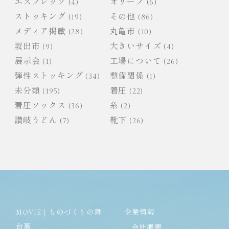
エスプレッソ
(4)
オリーブ
(6)
ストッキング
(19)
その他
(86)
メディア掲載
(28)
丸亀市
(10)
坂出市
(9)
大きいサイズ
(4)
展示会
(1)
工場について
(26)
弾性ストッキング
(34)
整備関係
(1)
未分類
(195)
着圧
(22)
着圧ソックス
(36)
糸
(2)
讃岐うどん
(7)
靴下
(26)
MOVIE｜ものづくりの舞
企業情報
台裏
会社概要