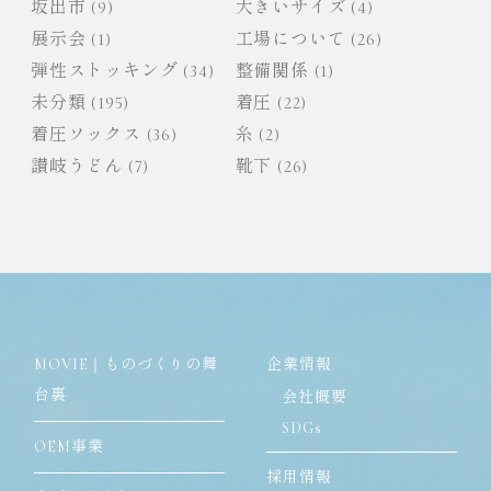
坂出市
(9)
大きいサイズ
(4)
展示会
(1)
工場について
(26)
弾性ストッキング
(34)
整備関係
(1)
未分類
(195)
着圧
(22)
着圧ソックス
(36)
糸
(2)
讃岐うどん
(7)
靴下
(26)
MOVIE｜ものづくりの舞
企業情報
台裏
会社概要
SDGs
OEM事業
採用情報