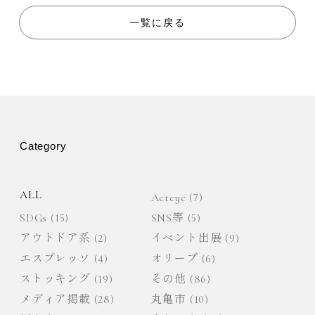
ナ
一覧に戻る
ビ
ゲ
ー
Category
シ
ョ
ALL
Actcyc
(7)
SDGs
(15)
SNS等
(5)
ン
アウトドア系
(2)
イベント出展
(9)
エスプレッソ
(4)
オリーブ
(6)
ストッキング
(19)
その他
(86)
メディア掲載
(28)
丸亀市
(10)