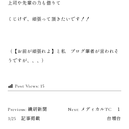
上司や先輩の力も借りて
くじけず、頑張って頂きたいです！！
（【お前が頑張れよ】と私 ブログ筆者が言われそ
うですが、、、）
Post Views:
15
Previous:
繊研新聞
Next:
メディカルTC １
投
3/25 記事掲載
台増台
稿