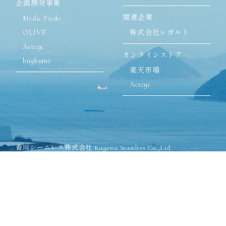
企画開発事業
関連企業
Medic Piedo
OLIVE
株式会社レガルト
Actcyc
オンラインストア
hugkumi
楽天市場
Actcyc
香川シームレス株式会社 Kagawa Seamless Co.,Ltd.
〒762-8502 香川県丸亀市飯山町川原825-1
TEL:0877-98-2571(代表)
FAX:0877-98-2575