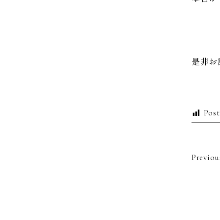
是非お
Post
Previou
投
稿
ナ