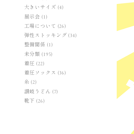
大きいサイズ
(4)
展示会
(1)
工場について
(26)
弾性ストッキング
(34)
整備関係
(1)
未分類
(195)
着圧
(22)
着圧ソックス
(36)
糸
(2)
讃岐うどん
(7)
靴下
(26)