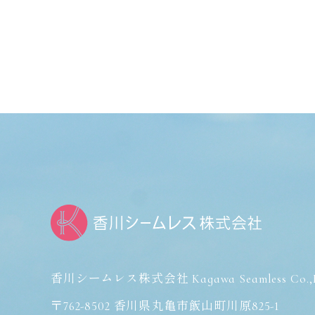
ビ
ゲ
ー
シ
ョ
ン
香川シームレス株式会社 Kagawa Seamless Co.,L
〒762-8502 香川県丸亀市飯山町川原825-1