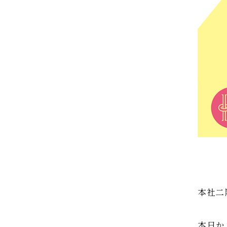
本社二
本日か