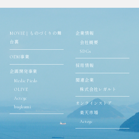
MOVIE｜ものづくりの舞
企業情報
台裏
会社概要
SDGs
OEM事業
採用情報
企画開発事業
関連企業
Medic Piedo
OLIVE
株式会社レガルト
Actcyc
オンラインストア
hugkumi
楽天市場
Actcyc