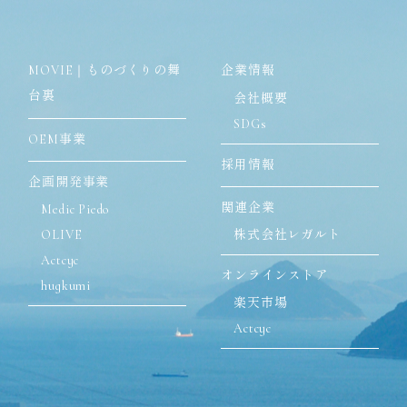
MOVIE｜ものづくりの舞
企業情報
台裏
会社概要
SDGs
OEM事業
採用情報
企画開発事業
関連企業
Medic Piedo
OLIVE
株式会社レガルト
Actcyc
オンラインストア
hugkumi
楽天市場
Actcyc