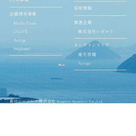
採用情報
企画開発事業
関連企業
Medic Piedo
OLIVE
株式会社レガルト
Actcyc
オンラインストア
hugkumi
楽天市場
Actcyc
香川シームレス株式会社 Kagawa Seamless Co.,Ltd.
〒762-8502 香川県丸亀市飯山町川原825-1
TEL:0877-98-2571(代表)
FAX:0877-98-2575