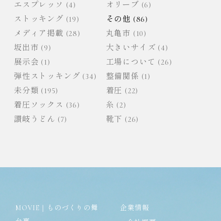
エスプレッソ
(4)
オリーブ
(6)
ョ
ストッキング
(19)
その他
(86)
ン
メディア掲載
(28)
丸亀市
(10)
坂出市
(9)
大きいサイズ
(4)
展示会
(1)
工場について
(26)
弾性ストッキング
(34)
整備関係
(1)
未分類
(195)
着圧
(22)
着圧ソックス
(36)
糸
(2)
讃岐うどん
(7)
靴下
(26)
MOVIE｜ものづくりの舞
企業情報