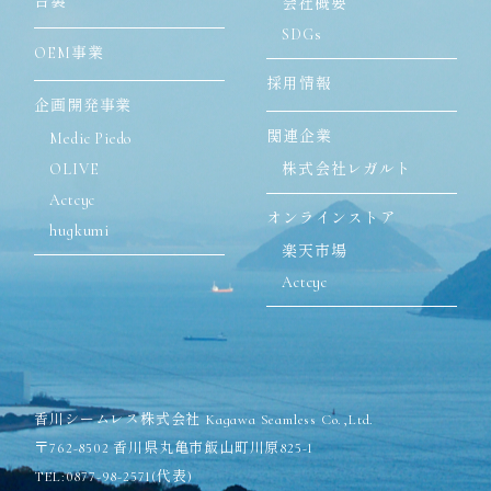
台裏
会社概要
SDGs
OEM事業
採用情報
企画開発事業
関連企業
Medic Piedo
OLIVE
株式会社レガルト
Actcyc
オンラインストア
hugkumi
楽天市場
Actcyc
香川シームレス株式会社 Kagawa Seamless Co.,Ltd.
〒762-8502 香川県丸亀市飯山町川原825-1
TEL:0877-98-2571(代表)