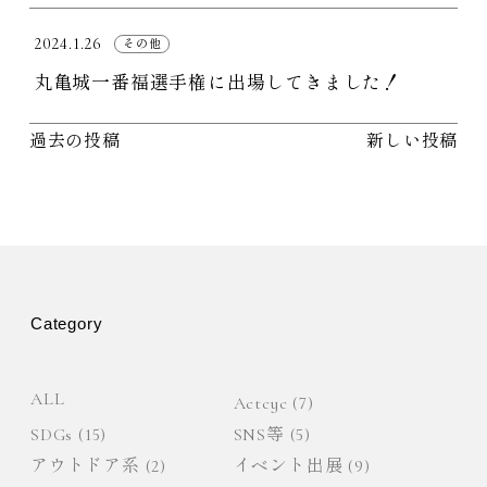
2024.1.26
その他
丸亀城一番福選手権に出場してきました！
過去の投稿
新しい投稿
投
稿
ナ
ビ
Category
ゲ
ALL
Actcyc
(7)
ー
SDGs
(15)
SNS等
(5)
シ
アウトドア系
(2)
イベント出展
(9)