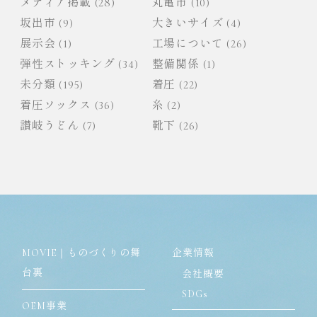
メディア掲載
(28)
丸亀市
(10)
坂出市
(9)
大きいサイズ
(4)
展示会
(1)
工場について
(26)
弾性ストッキング
(34)
整備関係
(1)
未分類
(195)
着圧
(22)
着圧ソックス
(36)
糸
(2)
讃岐うどん
(7)
靴下
(26)
MOVIE｜ものづくりの舞
企業情報
台裏
会社概要
SDGs
OEM事業