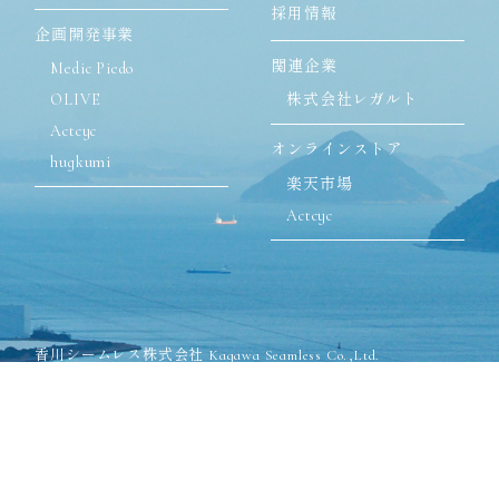
採用情報
企画開発事業
関連企業
Medic Piedo
OLIVE
株式会社レガルト
Actcyc
オンラインストア
hugkumi
楽天市場
Actcyc
香川シームレス株式会社 Kagawa Seamless Co.,Ltd.
〒762-8502 香川県丸亀市飯山町川原825-1
TEL:0877-98-2571(代表)
FAX:0877-98-2575