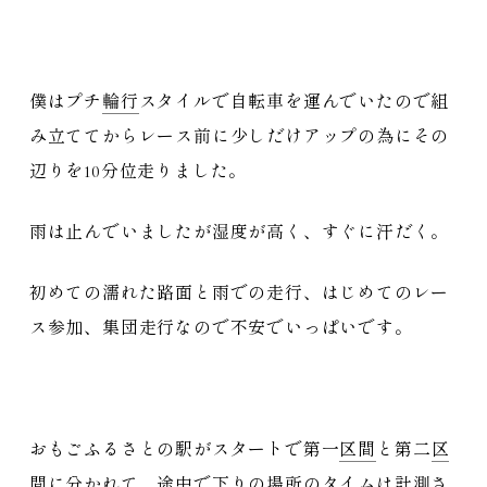
僕はプチ
輪行
スタイルで自転車を運んでいたので組
み立ててからレース前に少しだけアップの為にその
辺りを10分位走りました。
雨は止んでいましたが湿度が高く、すぐに汗だく。
初めての濡れた路面と雨での走行、はじめてのレー
ス参加、集団走行なので不安でいっぱいです。
おもごふるさとの駅がスタートで第一
区間
と第二
区
間
に分かれて、途中で下りの場所のタイムは計測さ