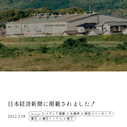
日本経済新聞に掲載されました！
Actcyc
メディア掲載
丸亀市
弾性ストッキング
2022.2.18
着圧
着圧ソックス
靴下