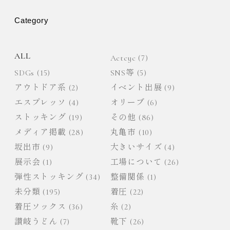
ー
Category
シ
ョ
ALL
Actcyc
(7)
SDGs
(15)
SNS等
(5)
ン
アウトドア系
(2)
イベント出展
(9)
エスプレッソ
(4)
オリーブ
(6)
ストッキング
(19)
その他
(86)
メディア掲載
(28)
丸亀市
(10)
坂出市
(9)
大きいサイズ
(4)
展示会
(1)
工場について
(26)
弾性ストッキング
(34)
整備関係
(1)
未分類
(195)
着圧
(22)
着圧ソックス
(36)
糸
(2)
讃岐うどん
(7)
靴下
(26)