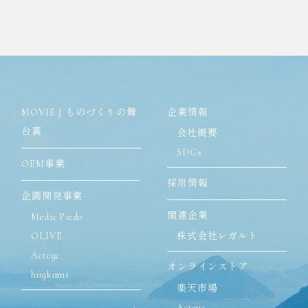
MOVIE｜ものづくりの舞
企業情報
台裏
会社概要
SDGs
OEM事業
採用情報
企画開発事業
関連企業
Medic Piedo
OLIVE
株式会社レガルト
Actcyc
オンラインストア
hugkumi
楽天市場
Actcyc