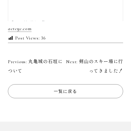
actcyc.com
Post Views:
36
Previous:
丸亀城の石垣に
Next:
剣山のスキー場に行
投
ついて
ってきました！
稿
ナ
一覧に戻る
ビ
ゲ