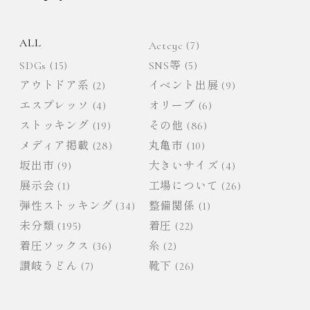
シ
ョ
ALL
Actcyc
(7)
SDGs
(15)
SNS等
(5)
ン
アウトドア系
(2)
イベント出展
(9)
エスプレッソ
(4)
オリーブ
(6)
ストッキング
(19)
その他
(86)
メディア掲載
(28)
丸亀市
(10)
坂出市
(9)
大きいサイズ
(4)
展示会
(1)
工場について
(26)
弾性ストッキング
(34)
整備関係
(1)
未分類
(195)
着圧
(22)
着圧ソックス
(36)
糸
(2)
讃岐うどん
(7)
靴下
(26)