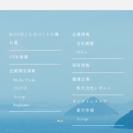
MOVIE｜ものづくりの舞
企業情報
台裏
会社概要
SDGs
OEM事業
採用情報
企画開発事業
関連企業
Medic Piedo
OLIVE
株式会社レガルト
Actcyc
オンラインストア
hugkumi
楽天市場
Actcyc