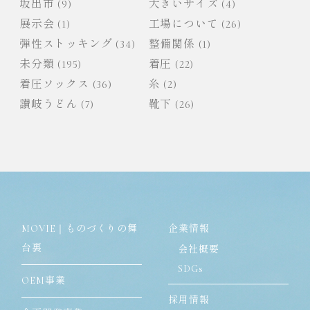
坂出市
(9)
大きいサイズ
(4)
展示会
(1)
工場について
(26)
弾性ストッキング
(34)
整備関係
(1)
未分類
(195)
着圧
(22)
着圧ソックス
(36)
糸
(2)
讃岐うどん
(7)
靴下
(26)
MOVIE｜ものづくりの舞
企業情報
台裏
会社概要
SDGs
OEM事業
採用情報