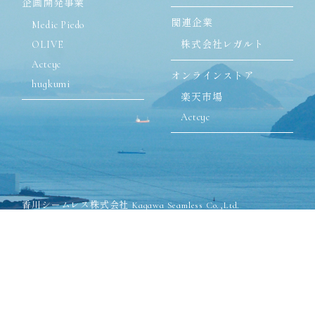
企画開発事業
関連企業
Medic Piedo
OLIVE
株式会社レガルト
Actcyc
オンラインストア
hugkumi
楽天市場
Actcyc
香川シームレス株式会社 Kagawa Seamless Co.,Ltd.
〒762-8502 香川県丸亀市飯山町川原825-1
TEL:0877-98-2571(代表)
FAX:0877-98-2575